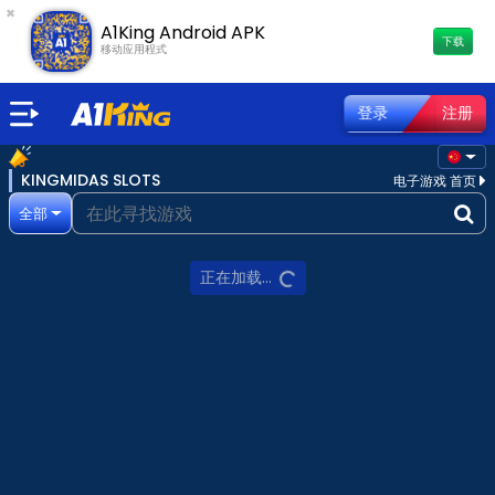
×
A1King Android APK
下载
移动应用程式
登录
注册
KINGMIDAS SLOTS
电子游戏 首页
全部
正在加载...