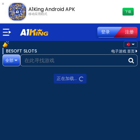
×
A1King Android APK
下载
移动应用程式
登录
注册
BESOFT SLOTS
电子游戏 首页
全部
正在加载...